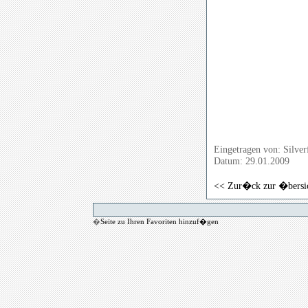
Eingetragen von: Silve
Datum: 29.01.2009
<< Zur�ck zur �bersi
�
Seite zu Ihren Favoriten hinzuf�gen