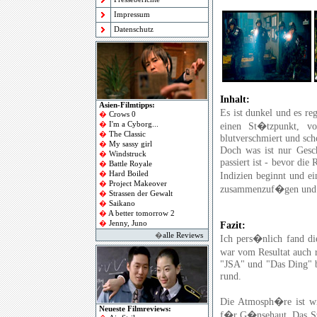
Impressum
Datenschutz
Inhalt:
Asien-Filmtipps:
Es ist dunkel und es re
�
Crows 0
�
I'm a Cyborg
...
einen St�tzpunkt, v
�
The Classic
blutverschmiert und sch
�
My sassy girl
Doch was ist nur Gesch
�
Windstruck
passiert ist - bevor di
�
Battle Royale
�
Hard Boiled
Indizien beginnt und e
�
Project Makeover
zusammenzuf�gen und di
�
Strassen der Gewalt
�
Saikano
�
A better tomorrow 2
�
Jenny, Juno
Fazit:
�
alle Reviews
Ich pers�nlich fand di
war vom Resultat auch 
"JSA" und "Das Ding" 
rund.
Die Atmosph�re ist wi
Neueste Filmreviews:
f�r G�nsehaut. Das Sze