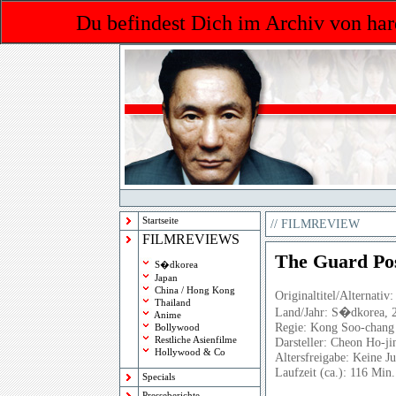
Du befindest Dich im Archiv von har
Startseite
//
FILMREVIEW
FILMREVIEWS
The Guard Po
S�dkorea
Japan
China / Hong Kong
Originaltitel/Alternativ:
Thailand
Land/Jahr: S�dkorea, 
Anime
Regie: Kong Soo-chang
Bollywood
Restliche Asienfilme
Darsteller: Cheon Ho-j
Hollywood & Co
Altersfreigabe: Keine J
Laufzeit (ca.): 116 Min.
Specials
Presseberichte