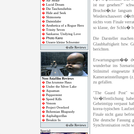
�
Air Strike
ist nur gesehen?" sch
�
Lucid Dream
�
Die Taschendiebin
Bruchst�cke langsam 
�
Hide and Seek
Wiederschauwert d�rf
�
Shimoneta
nichts vom Finale verra
�
Daimidaler
�
Aesthetica of a Rogue Hero
so klasse, der Schlu� b
�
Trinity Seven
�
Sankarea: Undying Love
Die Darsteller mache
Photo Kano
�
�
Unsere kleine Schwester
Glaubhaftigkeit bzw. G
�
alle Reviews
berichten.
Erwartungsgem�� d�st
wunderbar ins Szenario
Stilmittel eingesetzte
Kameraeinstellungen (z
Non-Asiafilm Reviews
zu gefallen.
�
Das krumme Haus
�
Under the Silver Lake
�
Aquaman
"The Guard Post" wa
�
Peppermint
Ver�ffentlichung habe
�
Speed Kills
Geheimtipp verpasst ha
�
Venom
�
Project Overlord
korea-typischen Laufz
�
Bohemian Rhapsody
Finale nicht ganz befri
�
Asphaltgorillas
Die deutsche Fassung 
�
Breakin In
Synchronisation recht w
�
alle Reviews
Special: