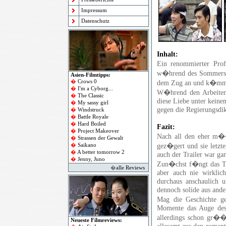
Impressum
Datenschutz
Inhalt:
Ein renommierter Prof
w�hrend des Sommers mi
Asien-Filmtipps:
�
Crows 0
dem Zug an und k�mme
�
I'm a Cyborg
...
W�hrend den Arbeiten 
�
The Classic
diese Liebe unter keine
�
My sassy girl
gegen die Regierungsdikt
�
Windstruck
�
Battle Royale
�
Hard Boiled
Fazit:
�
Project Makeover
Nach all den eher m�
�
Strassen der Gewalt
gez�gert und sie letzt
�
Saikano
�
A better tomorrow 2
auch der Trailer war g
�
Jenny, Juno
Zun�chst f�ngt das Tei
�
alle Reviews
aber auch nie wirklich
durchaus anschaulich u
dennoch solide aus ande
Mag die Geschichte g
Momente das Auge des 
allerdings schon gr��
Neueste Filmreviews: