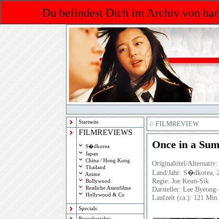
Du befindest Dich im Archiv von har
Startseite
//
FILMREVIEW
FILMREVIEWS
Once in a Su
S�dkorea
Japan
China / Hong Kong
Originaltitel/Alternativ:
Thailand
Land/Jahr: S�dkorea, 
Anime
Regie: Joe Keun-Sik
Bollywood
Restliche Asienfilme
Darsteller: Lee Byeong
Hollywood & Co
Laufzeit (ca.): 121 Min.
Specials
Presseberichte