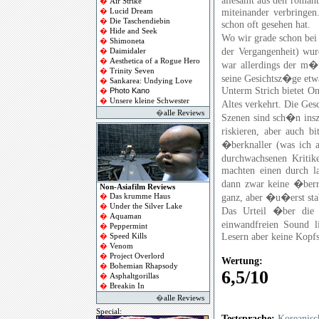
allesamt aus den romant
�
Air Strike
miteinander verbringen
�
Lucid Dream
�
Die Taschendiebin
schon oft gesehen hat.
�
Hide and Seek
Wo wir grade schon bei 
�
Shimoneta
der Vergangenheit) wur
�
Daimidaler
�
Aesthetica of a Rogue Hero
war allerdings der m�n
�
Trinity Seven
seine Gesichtsz�ge etwa
�
Sankarea: Undying Love
Unterm Strich bietet On
Photo Kano
�
�
Unsere kleine Schwester
Altes verkehrt. Die Ges
�
alle Reviews
Szenen sind sch�n insz
riskieren, aber auch b
�berknaller (was ich a
durchwachsenen Kritik
machten einen durch l
dann zwar keine �berra
Non-Asiafilm Reviews
ganz, aber �u�erst stab
�
Das krumme Haus
�
Under the Silver Lake
Das Urteil �ber die 
�
Aquaman
einwandfreien Sound li
�
Peppermint
Lesern aber keine Kopfs
�
Speed Kills
�
Venom
�
Project Overlord
Wertung:
�
Bohemian Rhapsody
6,5/10
�
Asphaltgorillas
�
Breakin In
�
alle Reviews
Special:
Testsprache:
Koreanisch