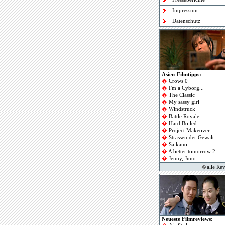
Impressum
Datenschutz
Asien-Filmtipps:
�
Crows 0
�
I'm a Cyborg
...
�
The Classic
�
My sassy girl
�
Windstruck
�
Battle Royale
�
Hard Boiled
�
Project Makeover
�
Strassen der Gewalt
�
Saikano
�
A better tomorrow 2
�
Jenny, Juno
�
alle Re
Neueste Filmreviews: