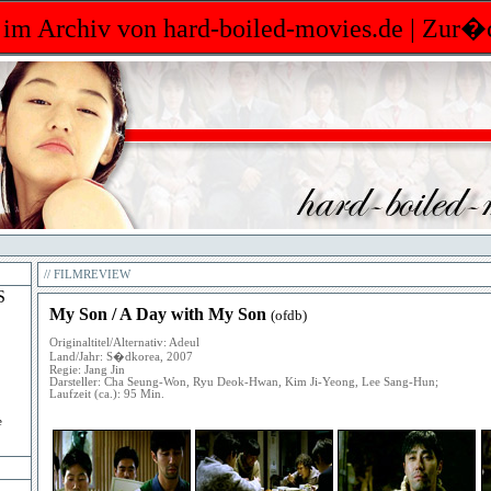
 im Archiv von hard-boiled-movies.de |
Zur�c
//
FILMREVIEW
S
My Son / A Day with My Son
(
ofdb
)
Originaltitel/Alternativ:
Adeul
Land/Jahr: S�dkorea, 2007
Regie: Jang Jin
Darsteller: Cha Seung-Won, Ryu Deok-Hwan, Kim Ji-Yeong, Lee Sang-Hun;
Laufzeit (ca.): 95 Min.
e