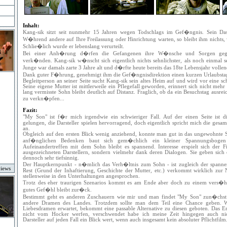
Inhalt:
Kang-sik sitzt seit nunmehr 15 Jahren wegen Todschlags im Gef�ngnis. Sein Dasei
W�hrend andere auf Ihre Freilassung oder Hinrichtung warten, so bleibt ihm nichts
Schlie�lich wurde er lebenslang verurteilt.
Bei einer Anh�rung d�rfen die Gefangenen ihre W�nsche und Sorgen ge
verk�nden. Kang-sik w�nscht sich eigentlich nichts sehnlichster, als noch einmal 
Junge war damals zarte 3 Jahre alt und d�rfte heute bereits das 18te Lebensjahr volle
Dank guter F�hrung, genehmigt ihm die Gef�ngnisdirektion einen kurzen Urlaubstag 
Begleitperson an seiner Seite sucht Kang-sik sein altes Heim auf und wird vor eine schw
Seine eigene Mutter ist mittlerweile ein Pflegefall geworden, erinnert sich nicht mehr
lang vermisste Sohn bleibt deutlich auf Distanz. Fraglich, ob da ein Besuchstag ausrei
zu verkn�pfen...
Fazit:
"My Son" ist f�r mich irgendwie ein schwieriger Fall. Auf der einen Seite ist di
gelungen, die Darsteller spielen hervorragend, doch eigentlich spricht mich die gesam
an.
Obgleich auf den ersten Blick wenig anziehend, konnte man gut in das ungewohnte 
anf�nglichen Bedenken baut sich gem�chlich ein kleiner Spannungsboge
Aufeinandertreffen mit dem Sohn bleibt es spannend. Interesse erspielt sich der 
ausgezeichneten Darstellern, sondern vielmehr dank deren Dialogen. Sie geben sich
dennoch sehr tiefsinnig.
Der Hauptkernpunkt - n�mlich das Verh�ltnis zum Sohn - ist zugleich der spanne
views
Rest (Grund der Inhaftierung, Geschichte der Mutter, etc.) verkommt wirklich zur
stellenweise in den Unterhaltungen angesprochen.
Trotz des eher traurigen Szenarios kommt es am Ende aber doch zu einem vers�h
gutes Gef�hl bleibt zur�ck.
Bestimmt geht es anderen Zuschauern wie mir und man findet "My Son" zun�chst 
andere Dramen des Landes. Trotzdem sollte man dem Teil eine Chance geben. 
Liebesdramen erwartet, bekommt eine passable Alternative zu diesen geboten. Das 
nicht vom Hocker werfen, verschwendet habe ich meine Zeit hingegen auch ni
Darsteller auf jeden Fall ein Blick wert, wenn auch insgesamt kein absoluter Pflichtfilm