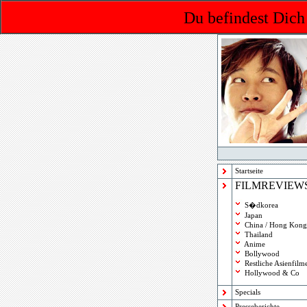
Du befindest Dich
Startseite
FILMREVIEW
S�dkorea
Japan
China / Hong Kong
Thailand
Anime
Bollywood
Restliche Asienfilm
Hollywood & Co
Specials
Presseberichte