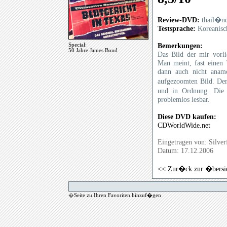
Review-DVD:
thail�n
Testsprache:
Koreanisch
Bemerkungen:
Special:
50 Jahre James Bond
Das Bild der mir vorli
Man meint, fast einen 
dann auch nicht anamo
aufgezoomten Bild. De
und in Ordnung. Die U
problemlos lesbar.
Diese DVD kaufen:
CDWorldWide.net
Eingetragen von: Silve
Datum: 17.12.2006
<< Zur�ck zur �bersi
�
Seite zu Ihren Favoriten hinzuf�gen