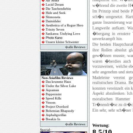
�
Air Strike
�
Lucid Dream
w�hrend die zweite H�l
�
Die Taschendiebin
Im Prinzip sind beide P
�
Hide and Seek
sch�n umgesetzt. Hart 
�
Shimoneta
�
Daimidaler
ganze Inszenierung war 
�
Aesthetica of a Rogue Hero
Langweile aufkam. War 
�
Trinity Seven
�bergang in ernstere 
�
Sankarea: Undying Love
Photo Kano
�
unverkrampft hin.
�
Unsere kleine Schwester
Die beiden Hauptchara
�
alle Reviews
ihre Rollen absolut 
gew�hnen musste, war 
waren �berdies auch d
vorzuweisen, welche eb
sehr angenehm und stet
Madeleine vereint g
Non-Asiafilm Reviews
�
Das krumme Haus
realistischen Drama. B
�
Under the Silver Lake
konnten vereinzelt ein 
�
Aquaman
Aspekt abzulenken. Ich
�
Peppermint
moralischen Hammer z
�
Speed Kills
�
Venom
Tr�nendr�se zu dr�cken
�
Project Overlord
Ein sehr, sehr sch�ner
�
Bohemian Rhapsody
�
Asphaltgorillas
�
Breakin In
�
alle Reviews
Wertung:
8,5/10
Special: