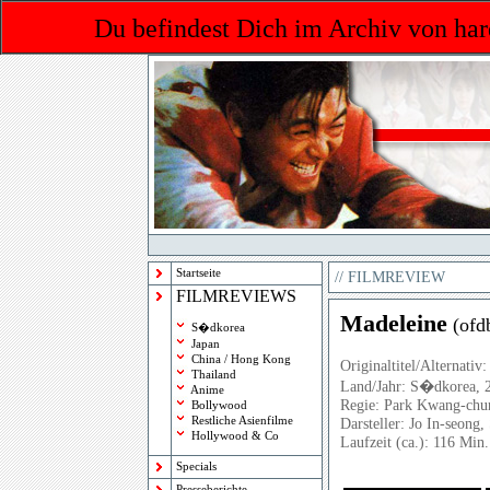
Du befindest Dich im Archiv von har
Startseite
//
FILMREVIEW
FILMREVIEWS
Madeleine
(
ofd
S�dkorea
Japan
China / Hong Kong
Originaltitel/Alternativ:
Thailand
Land/Jahr: S�dkorea, 
Anime
Regie: Park Kwang-chu
Bollywood
Restliche Asienfilme
Darsteller: Jo In-seong,
Hollywood & Co
Laufzeit (ca.): 116 Min.
Specials
Presseberichte