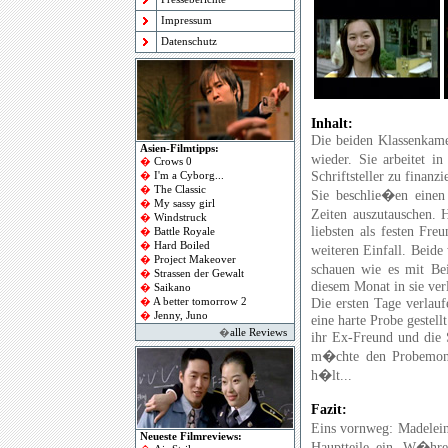
Impressum
Datenschutz
Inhalt:
Die beiden Klassenkamer
Asien-Filmtipps:
wieder. Sie arbeitet i
�
Crows 0
Schriftsteller zu finanzi
�
I'm a Cyborg
...
�
The Classic
Sie beschlie�en eine
�
My sassy girl
Zeiten auszutauschen. 
�
Windstruck
liebsten als festen Fre
�
Battle Royale
�
Hard Boiled
weiteren Einfall. Beid
�
Project Makeover
schauen wie es mit Bei
�
Strassen der Gewalt
diesem Monat in sie verl
�
Saikano
Die ersten Tage verlau
�
A better tomorrow 2
�
Jenny, Juno
eine harte Probe gestell
�
alle Reviews
ihr Ex-Freund und die S
m�chte den Probemona
h�lt...
Fazit:
Eins vornweg: Madeleine
Neueste Filmreviews:
Hauptteile ein. W�hren