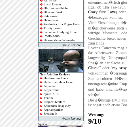
�
Air Strike
erkennen nat�rlich glei
�
Lucid Dream
Egal ob Cha Tae-hyun 
�
Die Taschendiebin
Crazy first Love
) oder
�
Hide and Seek
�
Shimoneta
�berzeugen konnten.
�
Daimidaler
Viele Einstellungen d�
�
Aesthetica of a Rogue Hero
m�glicherweise auch vo
�
Trinity Seven
�
Sankarea: Undying Love
witzige Momente, oder
Photo Kano
�
Geschichte bietet nebe
�
Unsere kleine Schwester
zum Ende.
�
alle Reviews
Lover's Concerto mag da
das sehenswerte Zusam
langweilig. Die sympath
Spa� an der Sache zu h
Classic
" oder "
my sassy 
vollkommen �berzeuge
Non-Asiafilm Reviews
Zur absoluten H�chs
�
Das krumme Haus
�
Under the Silver Lake
uneingeschr�nkte Empfe
�
Aquaman
und habe anschlie�en
�
Peppermint
�
Speed Kills
sch�n!
�
Venom
Die g�nstige DVD aus T
�
Project Overlord
ist sogar noch etwas Bon
�
Bohemian Rhapsody
�
Asphaltgorillas
�
Breakin In
Wertung:
�
alle Reviews
9/10
Special: