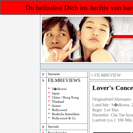
Du befindest Dich im Archiv von har
Startseite
//
FILMREVIEW
FILMREVIEWS
Lover's Conc
S�dkorea
Japan
China / Hong Kong
Originaltitel/Alternativ:
Thailand
Land/Jahr: S�dkorea, 
Anime
Regie: Lee Han
Bollywood
Restliche Asienfilme
Darsteller: Cha Tae-hy
Hollywood & Co
Laufzeit (ca.): 106 Min.
Specials
Presseberichte