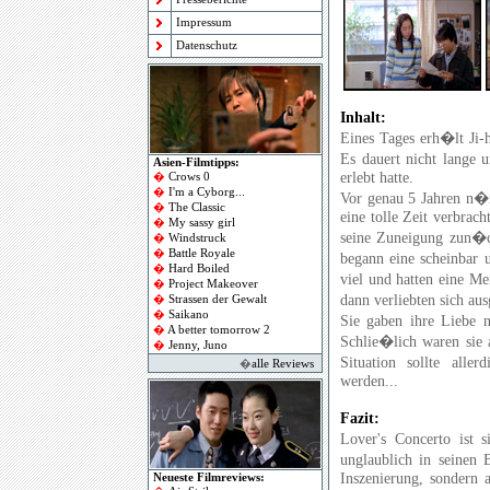
Impressum
Datenschutz
Inhalt:
Eines Tages erh�lt Ji-
Es dauert nicht lange 
Asien-Filmtipps:
erlebt hatte.
�
Crows 0
�
I'm a Cyborg
...
Vor genau 5 Jahren n�m
�
The Classic
eine tolle Zeit verbrach
�
My sassy girl
seine Zuneigung zun�ch
�
Windstruck
�
Battle Royale
begann eine scheinbar 
�
Hard Boiled
viel und hatten eine M
�
Project Makeover
dann verliebten sich au
�
Strassen der Gewalt
�
Saikano
Sie gaben ihre Liebe 
�
A better tomorrow 2
Schlie�lich waren sie 
�
Jenny, Juno
Situation sollte alle
�
alle Reviews
werden...
Fazit:
Lover's Concerto ist 
unglaublich in seinen
Inszenierung, sondern 
Neueste Filmreviews: