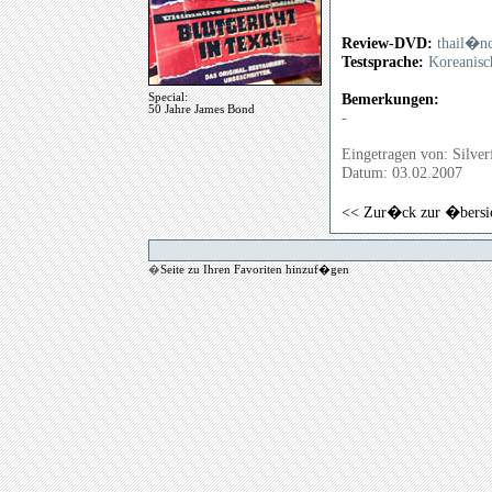
Review-DVD:
thail�n
Testsprache:
Koreanisch
Bemerkungen:
Special:
50 Jahre James Bond
-
Eingetragen von: Silve
Datum: 03.02.2007
<< Zur�ck zur �bersi
�
Seite zu Ihren Favoriten hinzuf�gen